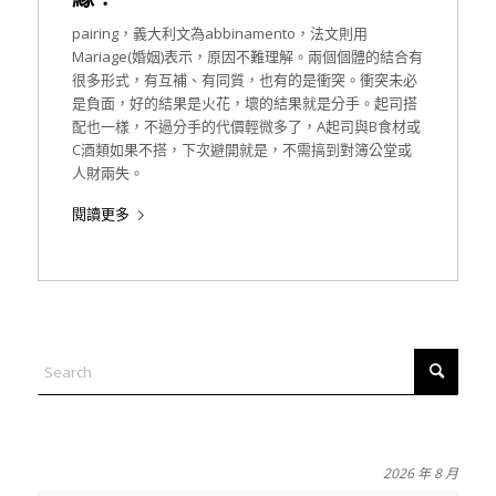
pairing，義大利文為abbinamento，法文則用
Mariage(婚姻)表示，原因不難理解。兩個個體的結合有
很多形式，有互補、有同質，也有的是衝突。衝突未必
是負面，好的結果是火花，壞的結果就是分手。起司搭
配也一樣，不過分手的代價輕微多了，A起司與B食材或
C酒類如果不搭，下次避開就是，不需搞到對簿公堂或
人財兩失。
閱讀更多
2026 年 8 月