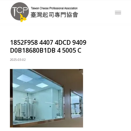
1852F958 4407 4DCD 9409
D0B18680B1DB 4 5005 C
2025-03-02