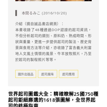
本間るみこ (2016/10/20)
介紹（摘自誠品書店網頁）：
本書收錄了48種通過DOP認證的起司資訊，
不但分析起司的類別、原料奶、熟成時間、形
狀與重量，更進一步提供起司的製法、歷史背
景與食用方法等介紹，亦收錄了富含義大利當
地人文風土情懷的風景、牛羊放牧照片，乃至
於起司的製程照片等等。
國外出版品
起司風味
起司應用
世界起司圖鑑大全：精確瞭解25國750種
起司鉅細靡遺的1618張圖解，全世界起
司的終極指南