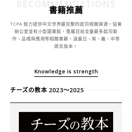
RECOMMENDATIONS
書籍推薦
TCPA 致力提供中文世界最完整的起司相關資源，協會
辦公室並有小型圖書館，蒐羅目前全臺最多起司製
作、品嚐與應用等相關書籍，涵蓋日、英、義、中等
語言版本。
Knowledge is strength
チーズの教本 2023～2025